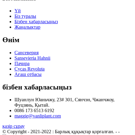
Үй
Біз туралы
Бізбен хабарласыңыз
Жаңалықтар
Өнім
Сансеверия
Sansevieria Hahnii
Пачира
Cycas Revoluta
Ағаш отбасы
бізбен хабарласыңыз
Шуанлун Юаньчжу, 23# 301, Сянчэн, Чжанчжоу,
Фуцзянь, Қытай.
0086 173 6513 6192
maggie@vanliplant.com
қазір сұрау
© Copyright - 2021-2022 : Барлық құқықтар қорғалған.
- -