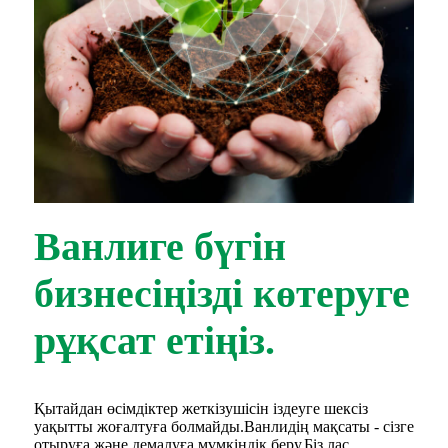
Ванлиге бүгін
бизнесіңізді көтеруге
рұқсат етіңіз.
Қытайдан өсімдіктер жеткізушісін іздеуге шексіз
уақытты жоғалтуға болмайды.Ванлидің мақсаты - сізге
отыруға және демалуға мүмкіндік беру.Біз лас