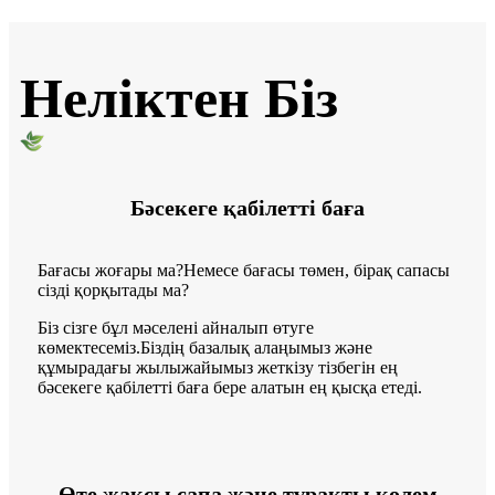
Неліктен Біз
Бәсекеге қабілетті баға
Бағасы жоғары ма?Немесе бағасы төмен, бірақ сапасы
сізді қорқытады ма?
Біз сізге бұл мәселені айналып өтуге
көмектесеміз.Біздің базалық алаңымыз және
құмырадағы жылыжайымыз жеткізу тізбегін ең
бәсекеге қабілетті баға бере алатын ең қысқа етеді.
Өте жақсы сапа және тұрақты көлем