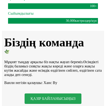
100
+
Сыйымдылығы
30,000
кәстрөлдер/күн
Біздің команда
Мұқият тыңдау арқылы біз нақты жауап береміз.Өсімдікті
біздің баламыз сияқты жақсы көреді және оларға жақсы
күтім жасайды және өсімдік өздігінен сөйлеп, өздігінен сата
алады деп сенеді.
Ванли негізін қалаушы: Ханс Ву
ҚАЗІР БАЙЛАНЫСЫҢЫЗ