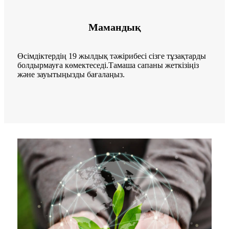
Мамандық
Өсімдіктердің 19 жылдық тәжірибесі сізге тұзақтарды
болдырмауға көмектеседі.Тамаша сапаны жеткізіңіз
және зауытыңызды бағалаңыз.