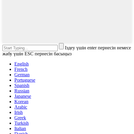
Іздеу үшін enter пернесін немесе
жабу үшін ESC пернесін басыңыз
English
French
German
Portuguese
Spanish
Russian
Japanese
Korean
Arabic
Irish
Greek
Turkish
Italian
Danish