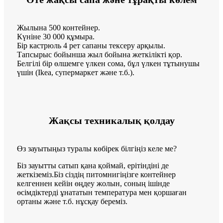
Жылына 500 контейнер.
Күніне 30 000 құмыра.
Бір кастрюль 4 рет сапаны тексеру арқылы.
Тапсырыс бойынша жыл бойына жеткілікті қор.
Белгілі бір өлшемге үлкен сома, бұл үлкен тұтынушы
үшін (Ikea, супермаркет және т.б.).
Жақсы техникалық қолдау
Өз зауытыңыз туралы көбірек білгіңіз келе ме?
Біз зауытты сатып қана қоймай, ерітіндіні де
жеткіземіз.Біз сіздің питомнигіңізге контейнер
келгеннен кейін өңдеу жолын, соның ішінде
өсімдіктерді ұнататын температура мен қоршаған
ортаны және т.б. нұсқау береміз.