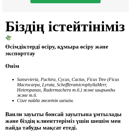
Біздің істейтініміз
Өсімдіктерді өсіру, құмыра өсіру және
экспорттау
Өнім
Sansevieria, Pachira, Cycas, Cactus, Ficus Tree (Ficus
Macrocarpa, Lyrata, ScheffleramicrophyllaMerr,
Heteropanax, Radermachera т.б.) және шырынды
және т.б.
Сізге пайда әкелетін шешім.
Ванли зауыты бонсай зауытына ұмтылады
және біздің клиенттеріміз үшін шешім мен
пайда табуды мақсат етеді.