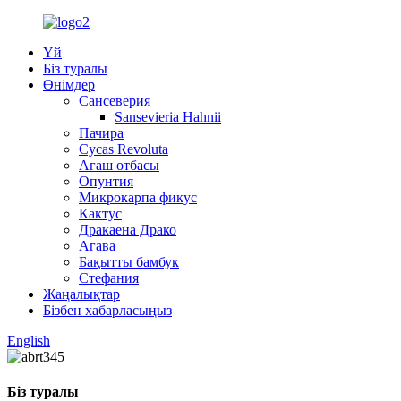
Үй
Біз туралы
Өнімдер
Сансеверия
Sansevieria Hahnii
Пачира
Cycas Revoluta
Ағаш отбасы
Опунтия
Микрокарпа фикус
Кактус
Дракаена Драко
Агава
Бақытты бамбук
Стефания
Жаңалықтар
Бізбен хабарласыңыз
English
Біз туралы