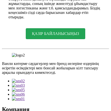
жұмыстарды, соның ішінде жөнелтуді ұйымдастыру
мен логистиканы және т.б. қамсыздандырамыз. Біздің
кеңесшіміз сізді сауда барысынан хабардар етіп
отырады.
ҚАЗІР БАЙЛАНЫСЫҢЫЗ
Ванли көтерме саудагерлер мен бренд иелеріне өздерінің
өсіретін өсімдіктері мен бонсай жобаларын кілт тапсыру
арқылы орындауға көмектеседі.
Компания