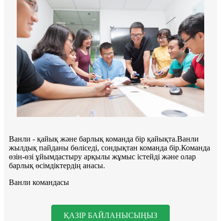
Ванли - қайық және барлық команда бір қайықта.Ванли
жылдық пайданы бөліседі, сондықтан команда бір.Команда
өзін-өзі ұйымдастыру арқылы жұмыс істейді және олар
барлық өсімдіктердің анасы.
Ванли командасы
ҚАЗІР БАЙЛАНЫСЫҢЫЗ