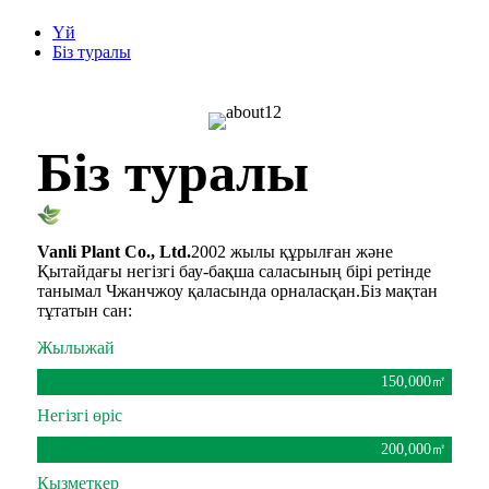
Үй
Біз туралы
Біз туралы
Vanli Plant Co., Ltd.
2002 жылы құрылған және
Қытайдағы негізгі бау-бақша саласының бірі ретінде
танымал Чжанчжоу қаласында орналасқан.Біз мақтан
тұтатын сан:
Жылыжай
150,000
㎡
Негізгі өріс
200,000
㎡
Қызметкер