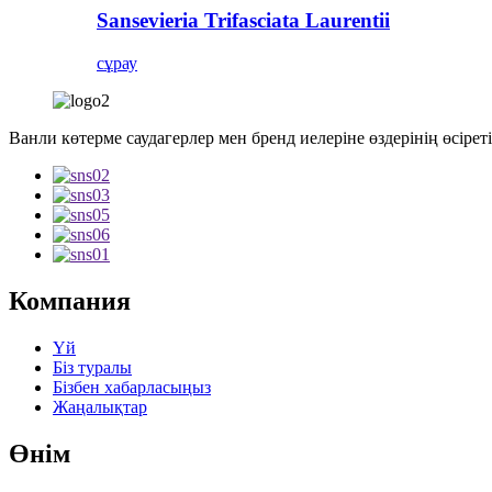
Sansevieria Trifasciata Laurentii
сұрау
Ванли көтерме саудагерлер мен бренд иелеріне өздерінің өсіре
Компания
Үй
Біз туралы
Бізбен хабарласыңыз
Жаңалықтар
Өнім