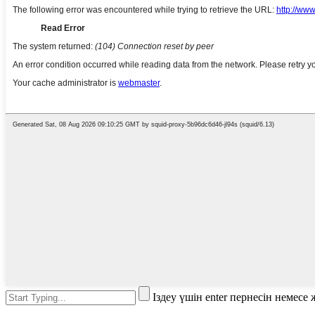
Іздеу үшін enter пернесін немес