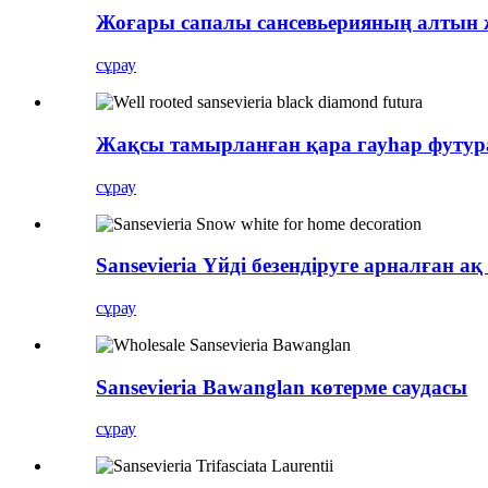
Жоғары сапалы сансевьерияның алтын
сұрау
Жақсы тамырланған қара гауһар футур
сұрау
Sansevieria Үйді безендіруге арналған ақ 
сұрау
Sansevieria Bawanglan көтерме саудасы
сұрау