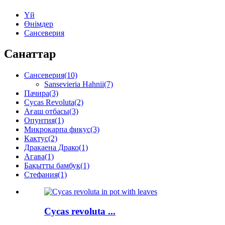
Үй
Өнімдер
Сансеверия
Санаттар
Сансеверия
(10)
Sansevieria Hahnii
(7)
Пачира
(3)
Cycas Revoluta
(2)
Ағаш отбасы
(3)
Опунтия
(1)
Микрокарпа фикус
(3)
Кактус
(2)
Дракаена Драко
(1)
Агава
(1)
Бақытты бамбук
(1)
Стефания
(1)
Cycas revoluta ...