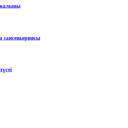
 жалыны
а сансевьериясы
түсті