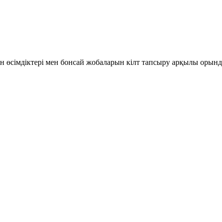
тін өсімдіктері мен бонсай жобаларын кілт тапсыру арқылы орынд