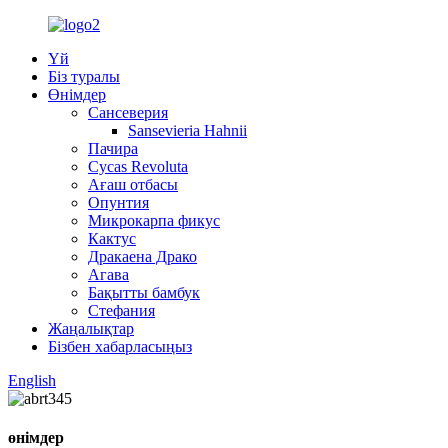
Үй
Біз туралы
Өнімдер
Сансеверия
Sansevieria Hahnii
Пачира
Cycas Revoluta
Ағаш отбасы
Опунтия
Микрокарпа фикус
Кактус
Дракаена Драко
Агава
Бақытты бамбук
Стефания
Жаңалықтар
Бізбен хабарласыңыз
English
өнімдер