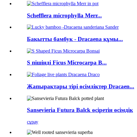
Schefflera microphylla Merr...
Бақытты бамбук - Dracaena құмы...
S пішінді Ficus Microcarpa B...
Жапырақтары тірі өсімдіктер Dracaen...
Sansevieria Futura Balck өсіретін өсімдік
сұрау