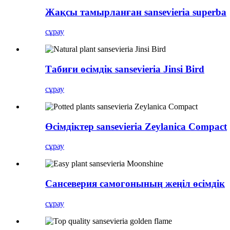
Жақсы тамырланған sansevieria superba
сұрау
Табиғи өсімдік sansevieria Jinsi Bird
сұрау
Өсімдіктер sansevieria Zeylanica Compact
сұрау
Сансеверия самогонының жеңіл өсімдік
сұрау