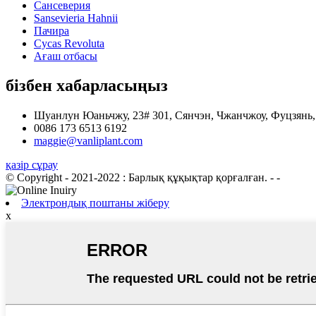
Сансеверия
Sansevieria Hahnii
Пачира
Cycas Revoluta
Ағаш отбасы
бізбен хабарласыңыз
Шуанлун Юаньчжу, 23# 301, Сянчэн, Чжанчжоу, Фуцзянь,
0086 173 6513 6192
maggie@vanliplant.com
қазір сұрау
© Copyright - 2021-2022 : Барлық құқықтар қорғалған.
- -
Электрондық поштаны жіберу
x