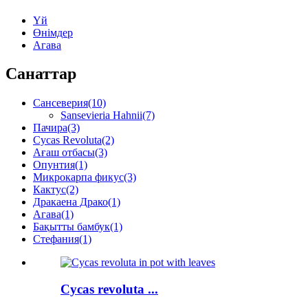
Үй
Өнімдер
Агава
Санаттар
Сансеверия
(10)
Sansevieria Hahnii
(7)
Пачира
(3)
Cycas Revoluta
(2)
Ағаш отбасы
(3)
Опунтия
(1)
Микрокарпа фикус
(3)
Кактус
(2)
Дракаена Драко
(1)
Агава
(1)
Бақытты бамбук
(1)
Стефания
(1)
Cycas revoluta ...