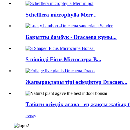
Schefflera microphylla Merr...
Бақытты бамбук - Dracaena құмы...
S пішінді Ficus Microcarpa B...
Жапырақтары тірі өсімдіктер Dracaen...
Табиғи өсімдік агава - ең жақсы жабық 
сұрау