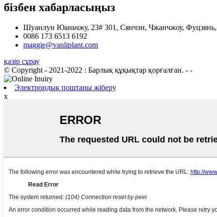
бізбен хабарласыңыз
Шуанлун Юаньчжу, 23# 301, Сянчэн, Чжанчжоу, Фуцзянь,
0086 173 6513 6192
maggie@vanliplant.com
қазір сұрау
© Copyright - 2021-2022 : Барлық құқықтар қорғалған.
- -
Электрондық поштаны жіберу
x