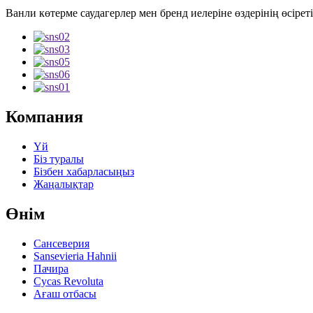
Ванли көтерме саудагерлер мен бренд иелеріне өздерінің өсіре
Компания
Үй
Біз туралы
Бізбен хабарласыңыз
Жаңалықтар
Өнім
Сансеверия
Sansevieria Hahnii
Пачира
Cycas Revoluta
Ағаш отбасы