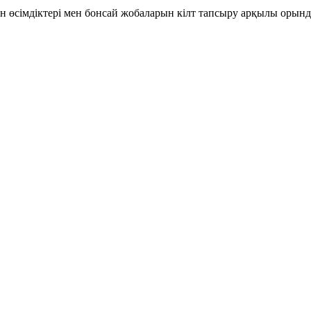
тін өсімдіктері мен бонсай жобаларын кілт тапсыру арқылы орынд