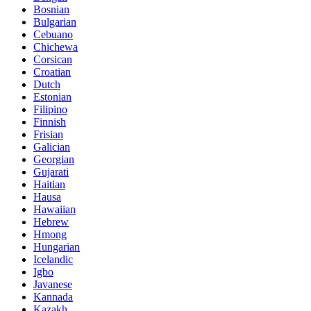
Bosnian
Bulgarian
Cebuano
Chichewa
Corsican
Croatian
Dutch
Estonian
Filipino
Finnish
Frisian
Galician
Georgian
Gujarati
Haitian
Hausa
Hawaiian
Hebrew
Hmong
Hungarian
Icelandic
Igbo
Javanese
Kannada
Kazakh