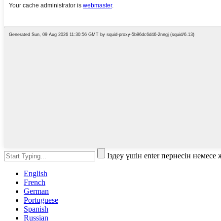
Іздеу үшін enter пернесін немес
English
French
German
Portuguese
Spanish
Russian