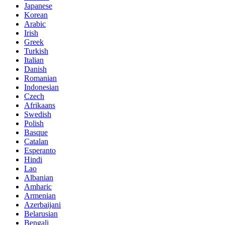
Japanese
Korean
Arabic
Irish
Greek
Turkish
Italian
Danish
Romanian
Indonesian
Czech
Afrikaans
Swedish
Polish
Basque
Catalan
Esperanto
Hindi
Lao
Albanian
Amharic
Armenian
Azerbaijani
Belarusian
Bengali