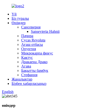
Үй
Біз туралы
Өнімдер
Сансеверия
Sansevieria Hahnii
Пачира
Cycas Revoluta
Ағаш отбасы
Опунтия
Микрокарпа фикус
Кактус
Дракаена Драко
Агава
Бақытты бамбук
Стефания
Жаңалықтар
Бізбен хабарласыңыз
English
өнімдер