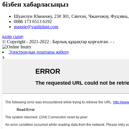
бізбен хабарласыңыз
Шуанлун Юаньчжу, 23# 301, Сянчэн, Чжанчжоу, Фуцзянь,
0086 173 6513 6192
maggie@vanliplant.com
қазір сұрау
© Copyright - 2021-2022 : Барлық құқықтар қорғалған.
- -
Электрондық поштаны жіберу
x