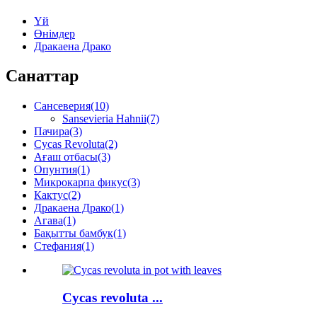
Үй
Өнімдер
Дракаена Драко
Санаттар
Сансеверия
(10)
Sansevieria Hahnii
(7)
Пачира
(3)
Cycas Revoluta
(2)
Ағаш отбасы
(3)
Опунтия
(1)
Микрокарпа фикус
(3)
Кактус
(2)
Дракаена Драко
(1)
Агава
(1)
Бақытты бамбук
(1)
Стефания
(1)
Cycas revoluta ...