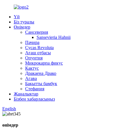
Үй
Біз туралы
Өнімдер
Сансеверия
Sansevieria Hahnii
Пачира
Cycas Revoluta
Ағаш отбасы
Опунтия
Микрокарпа фикус
Кактус
Дракаена Драко
Агава
Бақытты бамбук
Стефания
Жаңалықтар
Бізбен хабарласыңыз
English
өнімдер