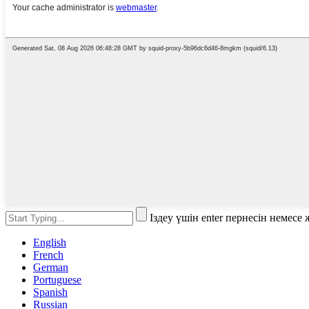
Іздеу үшін enter пернесін немес
English
French
German
Portuguese
Spanish
Russian