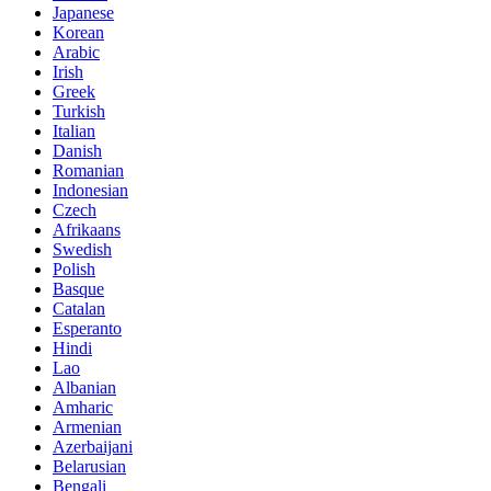
Japanese
Korean
Arabic
Irish
Greek
Turkish
Italian
Danish
Romanian
Indonesian
Czech
Afrikaans
Swedish
Polish
Basque
Catalan
Esperanto
Hindi
Lao
Albanian
Amharic
Armenian
Azerbaijani
Belarusian
Bengali