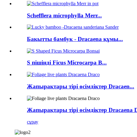
Schefflera microphylla Merr...
Бақытты бамбук - Dracaena құмы...
S пішінді Ficus Microcarpa B...
Жапырақтары тірі өсімдіктер Dracaen...
Жапырақтары тірі өсімдіктер Dracaena 
сұрау