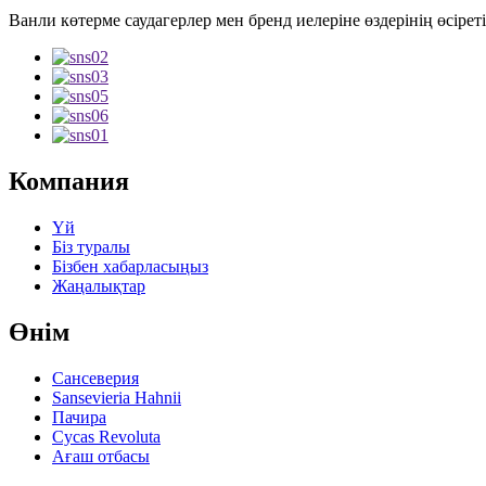
Ванли көтерме саудагерлер мен бренд иелеріне өздерінің өсіре
Компания
Үй
Біз туралы
Бізбен хабарласыңыз
Жаңалықтар
Өнім
Сансеверия
Sansevieria Hahnii
Пачира
Cycas Revoluta
Ағаш отбасы