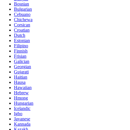
Bosnian
Bulgarian
Cebuano
Chichewa
Corsican
Croatian
Dutch
Estonian
Filipino
Finnish
Frisian
Galician
Georgian
Gujarati
Haitian
Hausa
Hawaiian
Hebrew
Hmong
Hungarian
Icelandic
Igbo
Javanese
Kannada
Kazakh