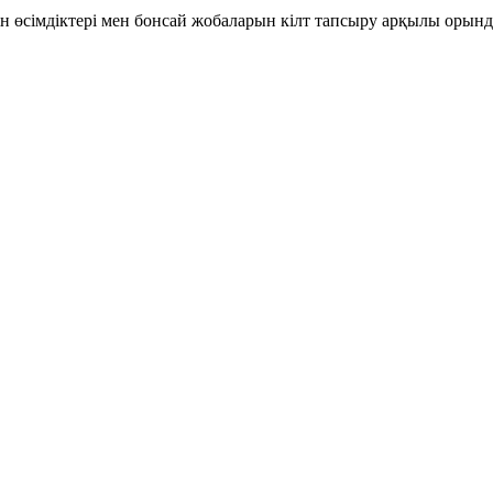
тін өсімдіктері мен бонсай жобаларын кілт тапсыру арқылы орынд