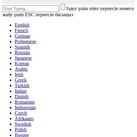
Іздеу үшін enter пернесін немесе
жабу үшін ESC пернесін басыңыз
English
French
German
Portuguese
Spanish
Russian
Japanese
Korean
Arabic
Irish
Greek
Turkish
Italian
Danish
Romanian
Indonesian
Czech
Afrikaans
Swedish
Polish
Basque