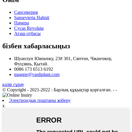
Сансеверия
Sansevieria Hahnii
Пачира
Cycas Revoluta
Ағаш отбасы
бізбен хабарласыңыз
Шуанлун Юаньчжу, 23# 301, Сянчэн, Чжанчжоу,
Фуцзянь, Қытай.
0086 173 6513 6192
maggie@vanliplant.com
қазір сұрау
© Copyright - 2021-2022 : Барлық құқықтар қорғалған.
- -
Электрондық поштаны жіберу
x