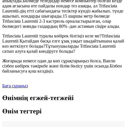
анықтады.Бөлмеде теледидар немесе компьютер болған кезде
адам ағзасына өте пайдалы иондар тез азаяды, ал Trifasciata
Laurentii-дің етті сабағындағы тесіктер күндіз жабылып, түнде
ашылып, иондарды шығарады.15 шаршы метр бөлмеде
Trifasciata Laurentii 2-3 кастрюль орналастырылған, олар
бөлмедегі зиянды газдардың 80% -дан астамын сіңіре алады.
Trifasciata Laurentii туралы көбірек білгіңіз келе ме?Trifasciata
Laurentii Қытайдан басқа елге ұзақ уақыт шыдайтынына қалай
көз жеткізуге болады?Тұтынушыларды Trifasciata Laurentii
сатып алуға қалай көндіруге болады?
Жоғарыда немесе одан да көп сұрақтарыңыз болса, Ванли
сізбен көбірек тәжірибе және білім бөлісу үшін осында.Бізбен
байланысуға қош келдіңіз.
Баға сұраңыз
Өнімнің егжей-тегжейі
Өнім тегтері