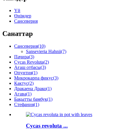
Үй
Өнімдер
Сансеверия
Санаттар
Сансеверия
(10)
Sansevieria Hahnii
(7)
Пачира
(3)
Cycas Revoluta
(2)
Ағаш отбасы
(3)
Опунтия
(1)
Микрокарпа фикус
(3)
Кактус
(2)
Дракаена Драко
(1)
Агава
(1)
Бақытты бамбук
(1)
Стефания
(1)
Cycas revoluta ...