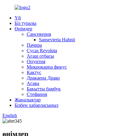
Үй
Біз туралы
Өнімдер
Сансеверия
Sansevieria Hahnii
Пачира
Cycas Revoluta
Ағаш отбасы
Опунтия
Микрокарпа фикус
Кактус
Дракаена Драко
Агава
Бақытты бамбук
Стефания
Жаңалықтар
Бізбен хабарласыңыз
English
өнімдер