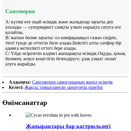
Сансеверия
A/ күтімі өте оңай өсімдік және жалқаулар зауыты деп
аталады — супермаркет сияқты үлкен нарықта сатуға өте
қолайлы.
B/ жатын бөлме зауыты: ол көмірқышқыл газын сіңіріп,
тіпті түнде де оттегін бөле алады.Биіктігі алты сапфир бір
адамға жеткілікті оттегі бере алады.
C/ Үйде өсірілетін кәдімгі жапырақты өсімдік.Оқуды, қонақ
бөлмені, кеңсе кеңістігін безендіруге, ұзақ уақыт ләззат
алуға жарайды.
Алдыңғы:
Сансеверия самогонының жеңіл өсімдік
Келесі:
Жақсы тамырланған sansevieria superba
Өнім
санаттар
Жапырақтары бар кастрюльдегі