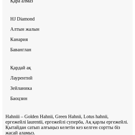
Қара алмаз
HJ Diamond
Алтын жалын
Канария
Баванглан
Қардай ақ
Лаурентий
Зейланика
Баоцзин
Hahniii – Golden Hahnii, Green Hahnii, Lotus hahnii,
ергежейлі laurentii, ергежейлі суперба, Ақ қарлы ергежейлі.
Қытайдан сатып алғыңыз келетін кез келген сортты біз
жасай аламыз.