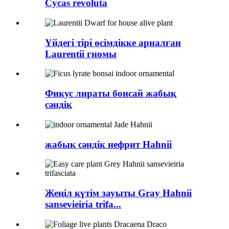
Cycas revoluta
Үйдегі тірі өсімдікке арналған
Laurentii гномы
Фикус лираты бонсай жабық
сәндік
жабық сәндік нефрит Hahnii
Жеңіл күтім зауыты Gray Hahnii
sansevieiria trifa...