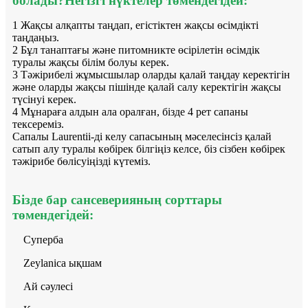
болады?Негізгі нүктелер төмендегідей:
1 Жақсы алқапты таңдап, егістіктен жақсы өсімдікті
таңдаңыз.
2 Бұл танаптағы және питомникте өсірілетін өсімдік
туралы жақсы білім болуы керек.
3 Тәжірибелі жұмысшылар оларды қалай таңдау керектігін
және оларды жақсы пішінде қалай салу керектігін жақсы
түсінуі керек.
4 Мұнараға алдын ала оралған, бізде 4 рет сапаны
тексереміз.
Сапалы Laurentii-ді келу сапасының мәселесінсіз қалай
сатып алу туралы көбірек білгіңіз келсе, біз сізбен көбірек
тәжірибе бөлісуіңізді күтеміз.
Бізде бар сансеверияның сорттары
төмендегідей:
Суперба
Zeylanica ықшам
Ай сәулесі