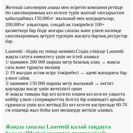
Жетекші сансеверия алаңы мен өсіретін компания ретінде
біз сансевьерияның кез келген түрін жаппай тапсырыспен
қабылдаймыз.150,000㎡ жылыжай мен қондырғылар,
200,000㎡ алқаптары, сондай-ақ тәжірибелі 100+
қызметкері бар бізде жоғары сапалы және үлкен көлемде
сансевьерияның әртүрлі түрлерін жасауға барлық ресурстар
бар.
Laurentii - біздің ең тиімді өніміміз.Сіздің еліңізде Laurentii
жақсы сатуға көмектесу үшін не істей аламыз:
1/ шамамен 200 000 шаршы метр базалық алаң → жақсы
сапа және тұрақты мөлшер
2/ 19 жылдан астам өсіру тәжірибесі → әдемі жапырағы бар
үлкен сабақ
3/ шамамен 150 000 шаршы метр жылыжай → негізгі
қорларды жасау үшін жеткілікті орын
4/ жақсы тамыры бар кез келген өлшем кез келген уақытта
кейбір үлкен супермаркеттің белгілі бір өлшемдегі арнайы
сұранысы үшін қол жетімді.Біз кез келген кастрюльде 60-70
см өлшемді жыл бойы көп мөлшерде жеткізе аламыз.
Жақсы сапалы Laurentii қалай таңдауға