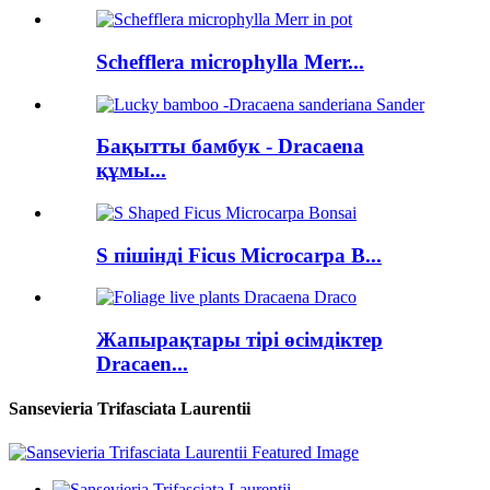
Schefflera microphylla Merr...
Бақытты бамбук - Dracaena
құмы...
S пішінді Ficus Microcarpa B...
Жапырақтары тірі өсімдіктер
Dracaen...
Sansevieria Trifasciata Laurentii