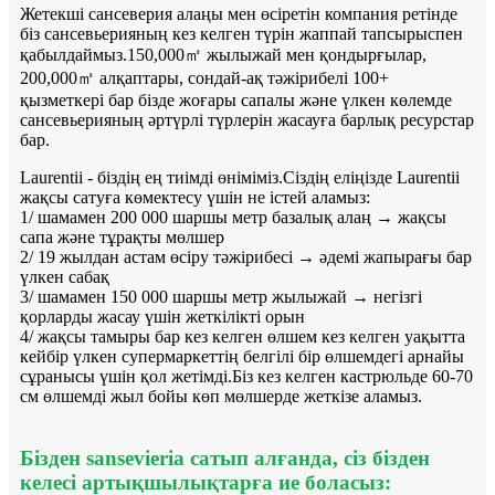
Жетекші сансеверия алаңы мен өсіретін компания ретінде
біз сансевьерияның кез келген түрін жаппай тапсырыспен
қабылдаймыз.150,000㎡ жылыжай мен қондырғылар,
200,000㎡ алқаптары, сондай-ақ тәжірибелі 100+
қызметкері бар бізде жоғары сапалы және үлкен көлемде
сансевьерияның әртүрлі түрлерін жасауға барлық ресурстар
бар.
Laurentii - біздің ең тиімді өніміміз.Сіздің еліңізде Laurentii
жақсы сатуға көмектесу үшін не істей аламыз:
1/ шамамен 200 000 шаршы метр базалық алаң → жақсы
сапа және тұрақты мөлшер
2/ 19 жылдан астам өсіру тәжірибесі → әдемі жапырағы бар
үлкен сабақ
3/ шамамен 150 000 шаршы метр жылыжай → негізгі
қорларды жасау үшін жеткілікті орын
4/ жақсы тамыры бар кез келген өлшем кез келген уақытта
кейбір үлкен супермаркеттің белгілі бір өлшемдегі арнайы
сұранысы үшін қол жетімді.Біз кез келген кастрюльде 60-70
см өлшемді жыл бойы көп мөлшерде жеткізе аламыз.
Бізден sansevieria сатып алғанда, сіз бізден
келесі артықшылықтарға ие боласыз: