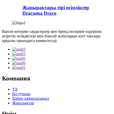
Жапырақтары тірі өсімдіктер
Dracaena Draco
Ванли көтерме саудагерлер мен бренд иелеріне өздерінің
өсіретін өсімдіктері мен бонсай жобаларын кілт тапсыру
арқылы орындауға көмектеседі.
Компания
Үй
Біз туралы
Бізбен хабарласыңыз
Жаңалықтар
Өнім