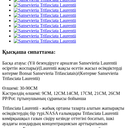
Қысқаша сипаттама:
Басқа атауы: (Үй безендіруге арналған Sansevieria Laurentii
өсіретін жоспары)/(Laurentii жақсы өсетін жасыл өсімдіктерді
көтерме Bonsai Sansevieria Trifasciatais)/(Көтерме Sansevieria
Trifasciata Laurentii)
Өлшемі: 30-90CM
Кәстрөлдің өлшемі: 9CM, 12CM.14CM, 17CM, 21CM, 26CM
PP/Pot: тұтынушының сұранысы бойынша
Trifasciata Laurentii - жабық ортаны тазарта алатын жапырақты
өсімдіктердің бір түрі.NASA ғалымдары Trifasciata Laurentii
көмірқышқыл газын сіңіру кезінде оттегіні босатып, ішкі
ауадағы иондардың концентрациясын арттыратынын