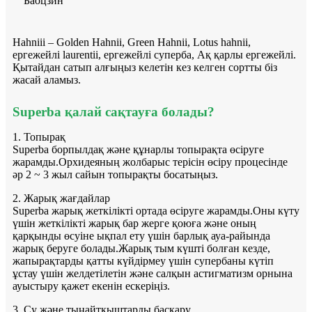
Баоцзин
Hahniii – Golden Hahnii, Green Hahnii, Lotus hahnii,
ергежейлі laurentii, ергежейлі суперба, Ақ қарлы ергежейлі.
Қытайдан сатып алғыңыз келетін кез келген сортты біз
жасай аламыз.
Superba қалай сақтауға болады?
1. Топырақ
Superba борпылдақ және құнарлы топырақта өсіруге
жарамды.Орхидеяның жолбарыс терісін өсіру процесінде
әр 2 ~ 3 жыл сайын топырақты босатыңыз.
2. Жарық жағдайлар
Superba жарық жеткілікті ортада өсіруге жарамды.Оны күту
үшін жеткілікті жарық бар жерге қоюға және оның
қарқынды өсуіне ықпал ету үшін барлық ауа-райында
жарық беруге болады.Жарық тым күшті болған кезде,
жапырақтарды қатты күйдірмеу үшін супербаны күтіп
ұстау үшін желдетілетін және салқын астигматизм орнына
ауыстыру қажет екенін ескеріңіз.
3. Су және тыңайтқыштарды басқару