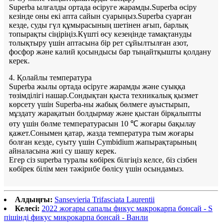
Superba ылғалды ортада өсіруге жарамды.Superba өсіру
кезінде оны екі апта сайын суарыңыз.Superba суарған
кезде, суды гүл құмырасының шетінен ағып, барлық
топырақты сіңіріңіз.Күшті өсу кезеңінде тамақтануды
толықтыру үшін аптасына бір рет сұйылтылған азот,
фосфор және калий қосындысы бар тыңайтқышты қолдану
керек.
4. Қолайлы температура
Superba жылы ортада өсіруге жарамды және суыққа
төзімділігі нашар.Сондықтан қыста техникалық қызмет
көрсету үшін Superba-ны жабық бөлмеге ауыстырып,
мұздату жарақатын болдырмау және қыстан бірқалыпты
өту үшін бөлме температурасын 10 ℃ жоғары бақылау
қажет.Сонымен қатар, жазда температура тым жоғары
болған кезде, суыту үшін Cymbidium жапырақтарының
айналасына жиі су шашу керек.
Егер сіз superba туралы көбірек білгіңіз келсе, біз сізбен
көбірек білім мен тәжірибе бөлісу үшін осындамыз.
Алдыңғы:
Sansevieria Trifasciata Laurentii
Келесі:
2022 жоғары сапалы фикус макрокарпа бонсай - S
пішінді фикус микрокарпа бонсай - Ванли