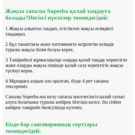
Жақсы сапалы Superba қалай таңдауға
болады?Негізгі нүктелер төмендегідей:
1 Жақсы алқапты таңдап, егістіктен жақсы өсімдікті
таңдаңыз.
2 Бұл танаптағы және питомникте өсірілетін өсімдік
туралы жақсы білім болуы керек.
3 Тәжірибелі жұмысшылар оларды қалай таңдау керектігін
және оларды жақсы пішінде қалай салу керектігін жақсы
түсінуі керек.
4 Мұнараға алдын ала оралған, бізде 4 рет сапаны
тексереміз.
Сапалы Superba-ны келу сапасы мәселесінсіз қалай сатып
алуға болатыны туралы көбірек білгіңіз келсе, біз сізбен
көбірек тәжірибе бөлісуіңізді күтеміз.
Бізде бар сансеверияның сорттары
төмендегідей: