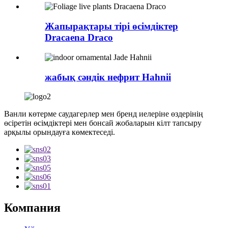
Жапырақтары тірі өсімдіктер
Dracaena Draco
жабық сәндік нефрит Hahnii
Ванли көтерме саудагерлер мен бренд иелеріне өздерінің
өсіретін өсімдіктері мен бонсай жобаларын кілт тапсыру
арқылы орындауға көмектеседі.
Компания