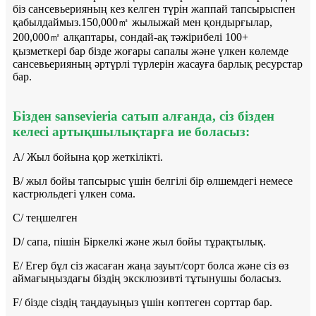
біз сансевьерияның кез келген түрін жаппай тапсырыспен
қабылдаймыз.150,000㎡ жылыжай мен қондырғылар,
200,000㎡ алқаптары, сондай-ақ тәжірибелі 100+
қызметкері бар бізде жоғары сапалы және үлкен көлемде
сансевьерияның әртүрлі түрлерін жасауға барлық ресурстар
бар.
Бізден sansevieria сатып алғанда, сіз бізден
келесі артықшылықтарға ие боласыз:
A/ Жыл бойына қор жеткілікті.
B/ жыл бойы тапсырыс үшін белгілі бір өлшемдегі немесе
кастрюльдегі үлкен сома.
C/ теңшелген
D/ сапа, пішін Біркелкі және жыл бойы тұрақтылық.
E/ Егер бұл сіз жасаған жаңа зауыт/сорт болса және сіз өз
аймағыңыздағы біздің эксклюзивті тұтынушы боласыз.
F/ бізде сіздің таңдауыңыз үшін көптеген сорттар бар.