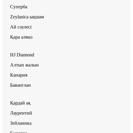
Суперба
Zeylanica ықшам
Ай сәулесі
Қара алмаз
HJ Diamond
Алтын жалын
Канария
Баванглан
Қардай ақ
Лаурентий
Зейланика