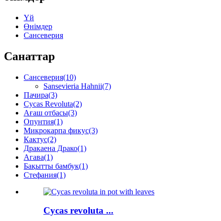
Үй
Өнімдер
Сансеверия
Санаттар
Сансеверия
(10)
Sansevieria Hahnii
(7)
Пачира
(3)
Cycas Revoluta
(2)
Ағаш отбасы
(3)
Опунтия
(1)
Микрокарпа фикус
(3)
Кактус
(2)
Дракаена Драко
(1)
Агава
(1)
Бақытты бамбук
(1)
Стефания
(1)
Cycas revoluta ...