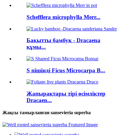
Schefflera microphylla Merr...
Бақытты бамбук - Dracaena
құмы...
S пішінді Ficus Microcarpa B...
Жапырақтары тірі өсімдіктер
Dracaen...
Жақсы тамырланған sansevieria superba