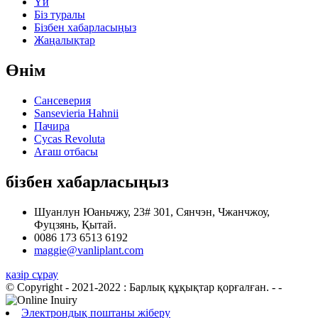
Үй
Біз туралы
Бізбен хабарласыңыз
Жаңалықтар
Өнім
Сансеверия
Sansevieria Hahnii
Пачира
Cycas Revoluta
Ағаш отбасы
бізбен хабарласыңыз
Шуанлун Юаньчжу, 23# 301, Сянчэн, Чжанчжоу,
Фуцзянь, Қытай.
0086 173 6513 6192
maggie@vanliplant.com
қазір сұрау
© Copyright - 2021-2022 : Барлық құқықтар қорғалған.
- -
Электрондық поштаны жіберу