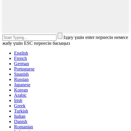
Іздеу үшін enter пернесін немесе
жабу үшін ESC пернесін басыңыз
English
French
German
Portuguese
Spanish
Russian
Japanese
Korean
Arabic
Irish
Greek
Turkish
Italian
Danish
Romanian