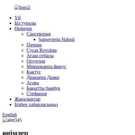
Үй
Біз туралы
Өнімдер
Сансеверия
Sansevieria Hahnii
Пачира
Cycas Revoluta
Ағаш отбасы
Опунтия
Микрокарпа фикус
Кактус
Дракаена Драко
Агава
Бақытты бамбук
Стефания
Жаңалықтар
Бізбен хабарласыңыз
English
өнімдер