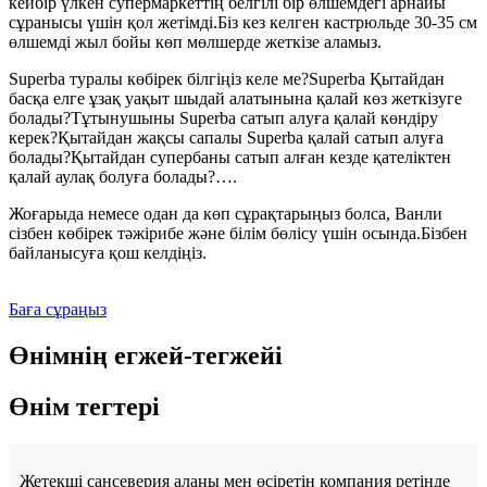
кейбір үлкен супермаркеттің белгілі бір өлшемдегі арнайы
сұранысы үшін қол жетімді.Біз кез келген кастрюльде 30-35 см
өлшемді жыл бойы көп мөлшерде жеткізе аламыз.
Superba туралы көбірек білгіңіз келе ме?Superba Қытайдан
басқа елге ұзақ уақыт шыдай алатынына қалай көз жеткізуге
болады?Тұтынушыны Superba сатып алуға қалай көндіру
керек?Қытайдан жақсы сапалы Superba қалай сатып алуға
болады?Қытайдан супербаны сатып алған кезде қателіктен
қалай аулақ болуға болады?….
Жоғарыда немесе одан да көп сұрақтарыңыз болса, Ванли
сізбен көбірек тәжірибе және білім бөлісу үшін осында.Бізбен
байланысуға қош келдіңіз.
Баға сұраңыз
Өнімнің егжей-тегжейі
Өнім тегтері
Жетекші сансеверия алаңы мен өсіретін компания ретінде