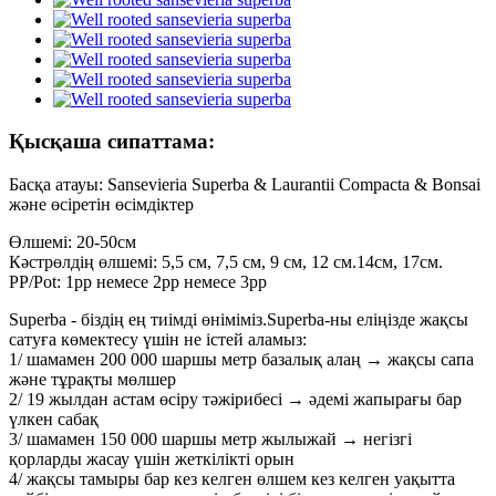
Қысқаша сипаттама:
Басқа атауы: Sansevieria Superba & Laurantii Compacta & Bonsai
және өсіретін өсімдіктер
Өлшемі: 20-50см
Кәстрөлдің өлшемі: 5,5 см, 7,5 см, 9 см, 12 см.14см, 17см.
PP/Pot: 1pp немесе 2pp немесе 3pp
Superba - біздің ең тиімді өніміміз.Superba-ны еліңізде жақсы
сатуға көмектесу үшін не істей аламыз:
1/ шамамен 200 000 шаршы метр базалық алаң → жақсы сапа
және тұрақты мөлшер
2/ 19 жылдан астам өсіру тәжірибесі → әдемі жапырағы бар
үлкен сабақ
3/ шамамен 150 000 шаршы метр жылыжай → негізгі
қорларды жасау үшін жеткілікті орын
4/ жақсы тамыры бар кез келген өлшем кез келген уақытта