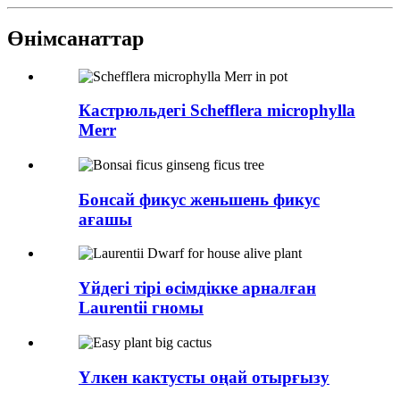
Өнім
санаттар
Кастрюльдегі Schefflera microphylla
Merr
Бонсай фикус женьшень фикус
ағашы
Үйдегі тірі өсімдікке арналған
Laurentii гномы
Үлкен кактусты оңай отырғызу